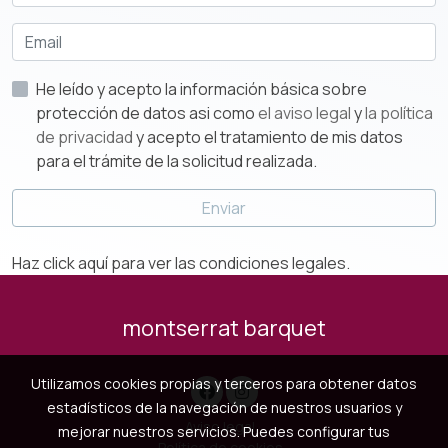
He leído y acepto la información básica sobre
protección de datos asi como
el aviso legal
y
la política
de privacidad
y acepto el tratamiento de mis datos
para el trámite de la solicitud realizada.
Enviar
Haz click aquí para ver las condiciones legales.
montserrat barquet
Utilizamos cookies propias y terceros para obtener datos
estadísticos de la navegación de nuestros usuarios y
Aviso legal
mejorar nuestros servicios. Puedes configurar tus
Política de cookies