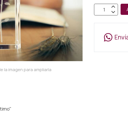
Enví
e la imagen para ampliarla
stimo"