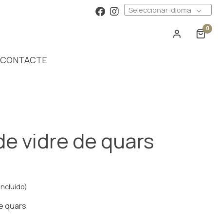
Seleccionar idioma
0
CONTACTE
de vidre de quars
incluido)
de quars