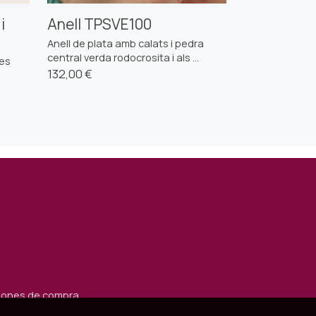
i
Anell TPSVE100
Anell de plata amb calats i pedra
central verda rodocrosita i als ...
les
132,00 €
iones de compra