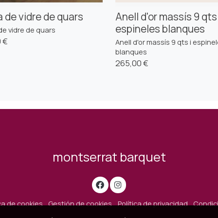
 de vidre de quars
Anell d'or massís 9 qts 
espineles blanques
de vidre de quars
 €
Anell d'or massís 9 qts i espine
blanques
265,00 €
montserrat barquet
ica de cookies
Gestión de cookies
Política de privacidad
Condic