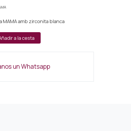
AMA
ata MAMA amb zirconita blanca
Añadir a la cesta
anos un Whatsapp