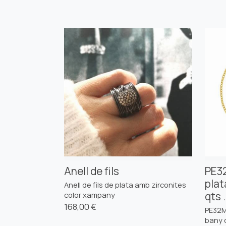
Anell de fils
PE3
plat
Anell de fils de plata amb zirconites
qts .
color xampany
168,00 €
PE32M
bany d