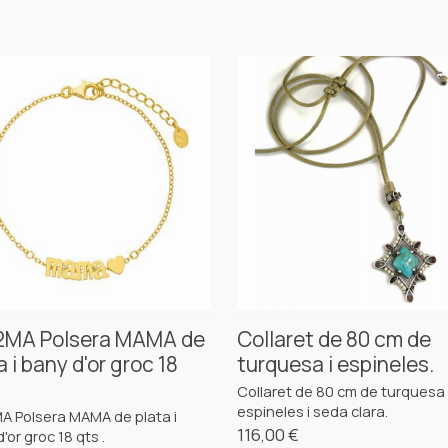
2MA Polsera MAMA de
Collaret de 80 cm de
a i bany d'or groc 18
turquesa i espineles.
Collaret de 80 cm de turquesa 
espineles i seda clara.
A Polsera MAMA de plata i
116,00 €
'or groc 18 qts .