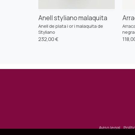
Anell styliano malaquita
Arra
Anell de plata i or i malaquita de
Arraca
Styliano
negra
232,00 €
118,0
Aviso legal
Polít