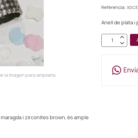
Referencia:
XDC3
Anell de plata i
Enví
e la imagen para ampliarla
r i maragda i zirconites brown, és ample