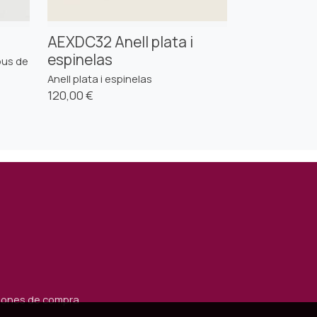
AEXDC32 Anell plata i
espinelas
pus de
Anell plata i espinelas
120,00 €
iones de compra