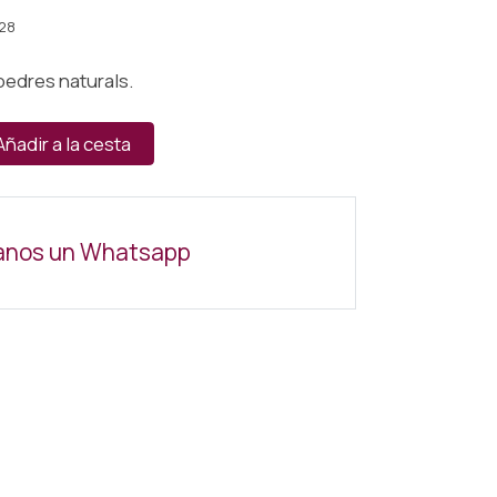
28
 pedres naturals.
Añadir a la cesta
anos un Whatsapp