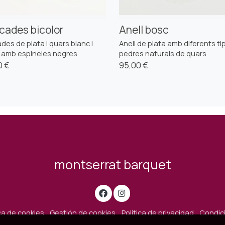
cades bicolor
Anell bosc
des de plata i quars blanc i
Anell de plata amb diferents ti
 amb espineles negres.
pedres naturals de quars ...
0 €
95,00 €
montserrat barquet
ica de cookies
Gestión de cookies
Política de privacidad
Condic