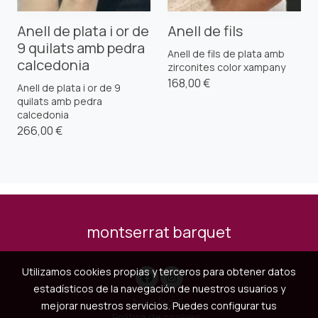
Anell de plata i or de
Anell de fils
9 quilats amb pedra
Anell de fils de plata amb
calcedonia
zirconites color xampany
168,00 €
Anell de plata i or de 9
quilats amb pedra
calcedonia
266,00 €
montserrat barquet
Utilizamos cookies propias y terceros para obtener datos
estadísticos de la navegación de nuestros usuarios y
Aviso legal
mejorar nuestros servicios. Puedes configurar tus
Política de cookies